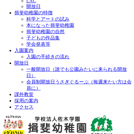
LAC
開放日
揖斐幼稚園の特徴
科学とアートの試み
本になった揖斐幼稚園
揖斐幼稚園の自然
子どもの作品集
学会発表等
入園案内
入園の手続きの流れ
開放日
一般開放日（誰でも公園みたいに来られる開放
日）
会員制開放日うさぎぐるーぷ（毎週来たい方は会
員に）
課外教室
採用の案内
アクセス