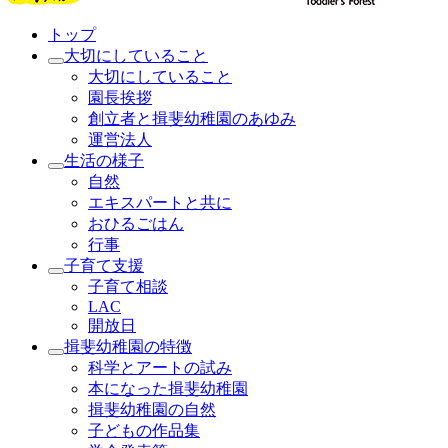
トップ
大切にしていること
大切にしていること
園長挨拶
創立者と揖斐幼稚園のあゆみ
運営法人
生活の様子
自然
エキスパートと共に
おひるごはん
行事
子育て支援
子育て相談
LAC
開放日
揖斐幼稚園の特徴
科学とアートの試み
本になった揖斐幼稚園
揖斐幼稚園の自然
子どもの作品集