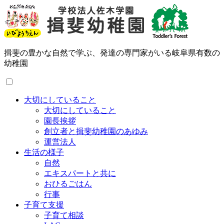
揖斐の豊かな自然で学ぶ、発達の専門家がいる岐阜県有数の
幼稚園
大切にしていること
大切にしていること
園長挨拶
創立者と揖斐幼稚園のあゆみ
運営法人
生活の様子
自然
エキスパートと共に
おひるごはん
行事
子育て支援
子育て相談