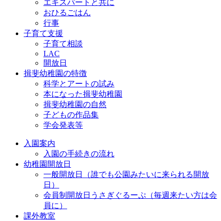
エキスパートと共に
おひるごはん
行事
子育て支援
子育て相談
LAC
開放日
揖斐幼稚園の特徴
科学とアートの試み
本になった揖斐幼稚園
揖斐幼稚園の自然
子どもの作品集
学会発表等
入園案内
入園の手続きの流れ
幼稚園開放日
一般開放日（誰でも公園みたいに来られる開放
日）
会員制開放日うさぎぐるーぷ（毎週来たい方は会
員に）
課外教室