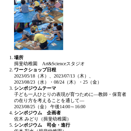
場所
揖斐幼稚園 Art&Scienceスタジオ
ワークショップ日程
2023/05/18（木）、2023/07/13（木）、
2023/08/23（水）・08/24（木）・25（金）
シンポジウムテーマ
子ども一人ひとりの表現が育つために—教師・保育者
の在り方を考えることを通して—
2023/08/25（金） 午後14:00～16:00
シンポジウム 企画者
佐木 みどり（揖斐幼稚園）
シンポジウム 司会・進行