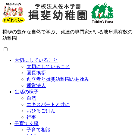
揖斐の豊かな自然で学ぶ、発達の専門家がいる岐阜県有数の
幼稚園
大切にしていること
大切にしていること
園長挨拶
創立者と揖斐幼稚園のあゆみ
運営法人
生活の様子
自然
エキスパートと共に
おひるごはん
行事
子育て支援
子育て相談