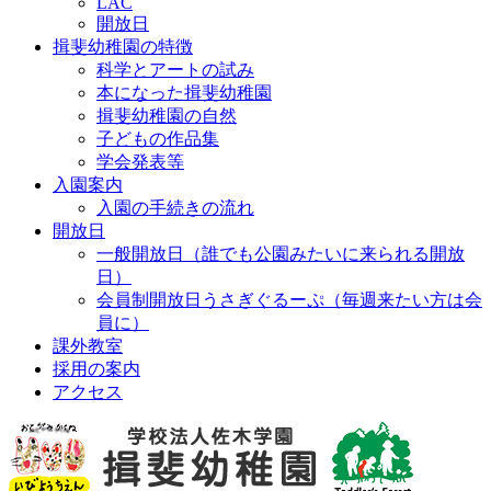
LAC
開放日
揖斐幼稚園の特徴
科学とアートの試み
本になった揖斐幼稚園
揖斐幼稚園の自然
子どもの作品集
学会発表等
入園案内
入園の手続きの流れ
開放日
一般開放日（誰でも公園みたいに来られる開放
日）
会員制開放日うさぎぐるーぷ（毎週来たい方は会
員に）
課外教室
採用の案内
アクセス