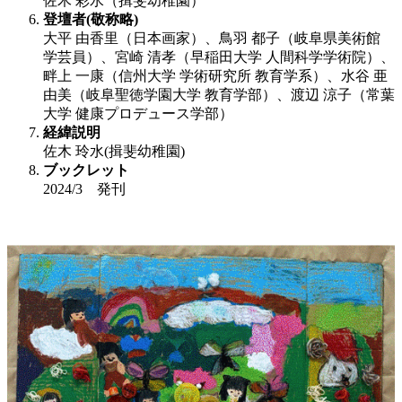
佐木 彩水（揖斐幼稚園）
登壇者(敬称略)
大平 由香里（日本画家）、鳥羽 都子（岐阜県美術館
学芸員）、宮崎 清孝（早稲田大学 人間科学学術院）、
畔上 一康（信州大学 学術研究所 教育学系）、水谷 亜
由美（岐阜聖徳学園大学 教育学部）、渡辺 涼子（常葉
大学 健康プロデュース学部）
経緯説明
佐木 玲水(揖斐幼稚園)
ブックレット
2024/3 発刊