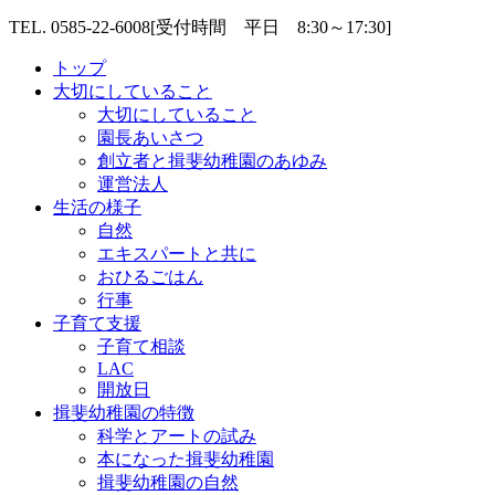
TEL. 0585-22-6008
[受付時間 平日 8:30～17:30]
トップ
大切にしていること
大切にしていること
園長あいさつ
創立者と揖斐幼稚園のあゆみ
運営法人
生活の様子
自然
エキスパートと共に
おひるごはん
行事
子育て支援
子育て相談
LAC
開放日
揖斐幼稚園の特徴
科学とアートの試み
本になった揖斐幼稚園
揖斐幼稚園の自然