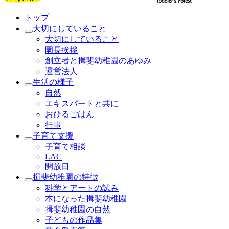
トップ
大切にしていること
大切にしていること
園長挨拶
創立者と揖斐幼稚園のあゆみ
運営法人
生活の様子
自然
エキスパートと共に
おひるごはん
行事
子育て支援
子育て相談
LAC
開放日
揖斐幼稚園の特徴
科学とアートの試み
本になった揖斐幼稚園
揖斐幼稚園の自然
子どもの作品集