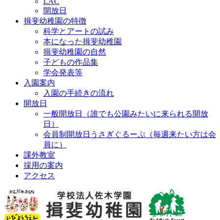
LAC
開放日
揖斐幼稚園の特徴
科学とアートの試み
本になった揖斐幼稚園
揖斐幼稚園の自然
子どもの作品集
学会発表等
入園案内
入園の手続きの流れ
開放日
一般開放日（誰でも公園みたいに来られる開放
日）
会員制開放日うさぎぐるーぷ（毎週来たい方は会
員に）
課外教室
採用の案内
アクセス