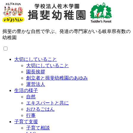
揖斐の豊かな自然で学ぶ、発達の専門家がいる岐阜県有数の
幼稚園
大切にしていること
大切にしていること
園長挨拶
創立者と揖斐幼稚園のあゆみ
運営法人
生活の様子
自然
エキスパートと共に
おひるごはん
行事
子育て支援
子育て相談