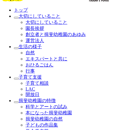
トップ
大切にしていること
大切にしていること
園長挨拶
創立者と揖斐幼稚園のあゆみ
運営法人
生活の様子
自然
エキスパートと共に
おひるごはん
行事
子育て支援
子育て相談
LAC
開放日
揖斐幼稚園の特徴
科学とアートの試み
本になった揖斐幼稚園
揖斐幼稚園の自然
子どもの作品集