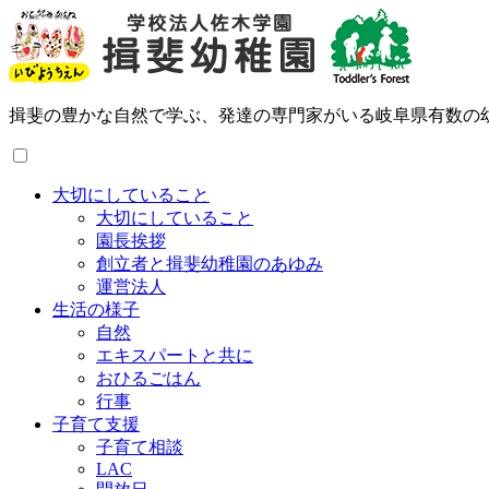
揖斐の豊かな自然で学ぶ、発達の専門家がいる岐阜県有数の
大切にしていること
大切にしていること
園長挨拶
創立者と揖斐幼稚園のあゆみ
運営法人
生活の様子
自然
エキスパートと共に
おひるごはん
行事
子育て支援
子育て相談
LAC