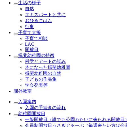
生活の様子
自然
エキスパートと共に
おひるごはん
行事
子育て支援
子育て相談
LAC
開放日
揖斐幼稚園の特徴
科学とアートの試み
本になった揖斐幼稚園
揖斐幼稚園の自然
子どもの作品集
学会発表等
課外教室
入園案内
入園の手続きの流れ
幼稚園開放日
一般開放日（誰でも公園みたいに来られる開放日
会員制開放日うさぎぐるーぷ（毎週来たい方は会