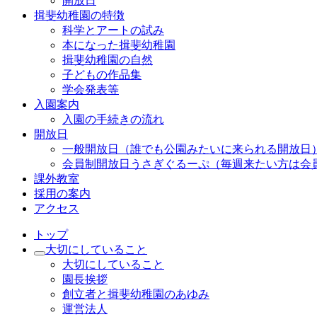
開放日
揖斐幼稚園の特徴
科学とアートの試み
本になった揖斐幼稚園
揖斐幼稚園の自然
子どもの作品集
学会発表等
入園案内
入園の手続きの流れ
開放日
一般開放日（誰でも公園みたいに来られる開放日
会員制開放日うさぎぐるーぷ（毎週来たい方は会
課外教室
採用の案内
アクセス
トップ
大切にしていること
大切にしていること
園長挨拶
創立者と揖斐幼稚園のあゆみ
運営法人