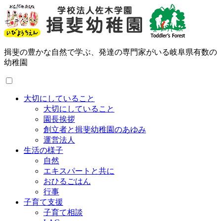
揖斐の豊かな自然で学ぶ、発達の専門家がいる岐阜県有数の
幼稚園
大切にしていること
大切にしていること
園長挨拶
創立者と揖斐幼稚園のあゆみ
運営法人
生活の様子
自然
エキスパートと共に
おひるごはん
行事
子育て支援
子育て相談