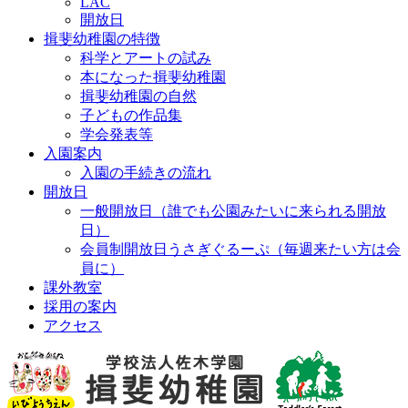
LAC
開放日
揖斐幼稚園の特徴
科学とアートの試み
本になった揖斐幼稚園
揖斐幼稚園の自然
子どもの作品集
学会発表等
入園案内
入園の手続きの流れ
開放日
一般開放日（誰でも公園みたいに来られる開放
日）
会員制開放日うさぎぐるーぷ（毎週来たい方は会
員に）
課外教室
採用の案内
アクセス