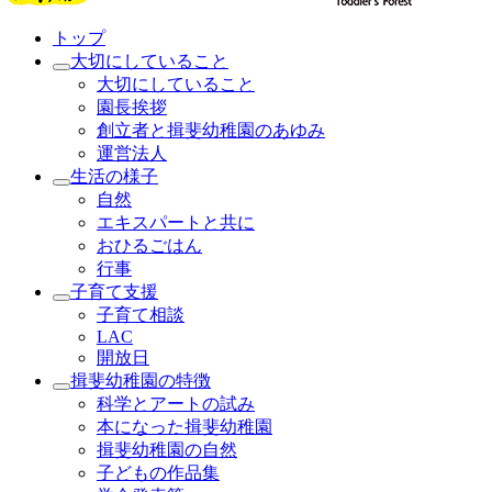
トップ
大切にしていること
大切にしていること
園長挨拶
創立者と揖斐幼稚園のあゆみ
運営法人
生活の様子
自然
エキスパートと共に
おひるごはん
行事
子育て支援
子育て相談
LAC
開放日
揖斐幼稚園の特徴
科学とアートの試み
本になった揖斐幼稚園
揖斐幼稚園の自然
子どもの作品集